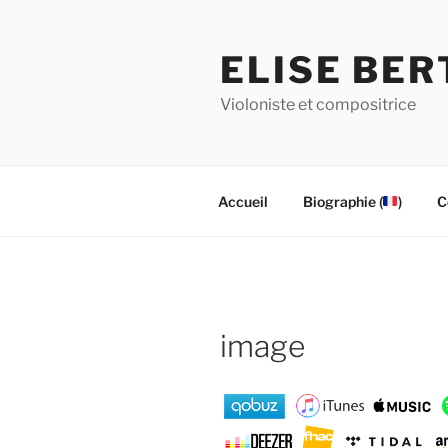
Aller
au
ELISE BE
contenu
principal
Violoniste et compositrice
Accueil
Biographie (
)
C
image