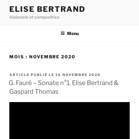
Aller
ELISE BERTRAND
au
Violoniste et compositrice
contenu
principal
Menu
MOIS :
NOVEMBRE 2020
PUBLIÉ
16 NOVEMBRE 2020
LE
G. Fauré – Sonate n°1, Elise Bertrand &
Gaspard Thomas