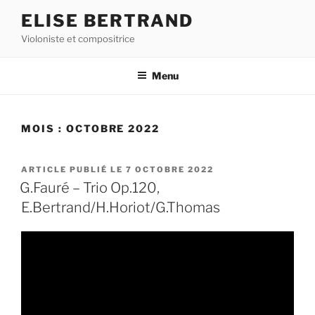
Aller
ELISE BERTRAND
au
Violoniste et compositrice
contenu
principal
Menu
MOIS :
OCTOBRE 2022
PUBLIÉ
7 OCTOBRE 2022
LE
G.Fauré – Trio Op.120,
E.Bertrand/H.Horiot/G.Thomas