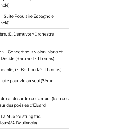
holé)
 | Suite Populaire Espagnole
holé)
ière, (E. Demuyter/Orchestre
 – Concert pour violon, piano et
I. Décidé (Bertrand / Thomas)
ancolie, (E. Bertrand/G. Thomas)
onate pour violon seul (3ème
dre et désordre de l’amour (Issu des
sur des poésies d’Eluard)
 La Mue for string trio,
Houzé/A.Boullenois)