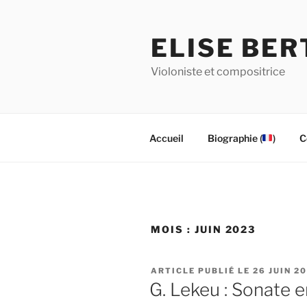
Aller
au
ELISE BE
contenu
principal
Violoniste et compositrice
Accueil
Biographie (
)
C
MOIS :
JUIN 2023
PUBLIÉ
26 JUIN 2
LE
G. Lekeu : Sonate e