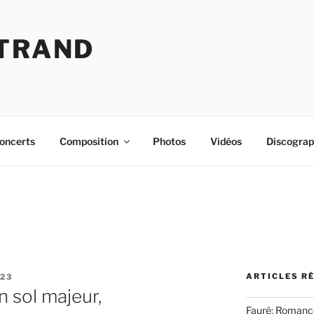
RTRAND
oncerts
Composition
Photos
Vidéos
Discograp
ARTICLES R
023
n sol majeur,
Fauré: Romance