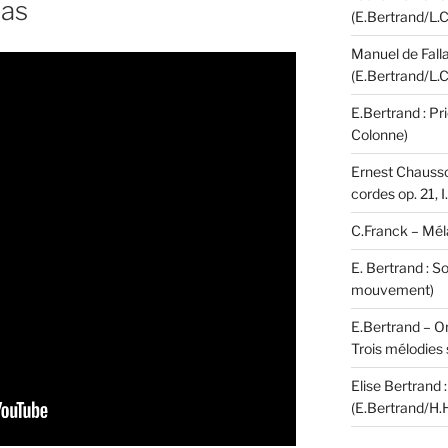
mas
(E.Bertrand/L.C
Manuel de Falla
(E.Bertrand/L.C
E.Bertrand : Pr
Colonne)
Ernest Chausson
cordes op. 21, 
C.Franck – Mél
E. Bertrand : S
mouvement)
E.Bertrand – Or
Trois mélodies 
Elise Bertrand :
(E.Bertrand/H.