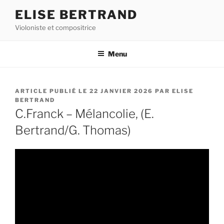
Aller
ELISE BERTRAND
au
Violoniste et compositrice
contenu
principal
Menu
PUBLIÉ
22 JANVIER 2026
PAR
ELISE
LE
BERTRAND
C.Franck – Mélancolie, (E.
Bertrand/G. Thomas)