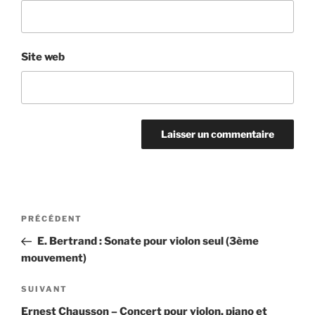
Site web
Navigation
Article
PRÉCÉDENT
de
précédent
E. Bertrand : Sonate pour violon seul (3ème
l’article
mouvement)
Article
SUIVANT
suivant
Ernest Chausson – Concert pour violon, piano et