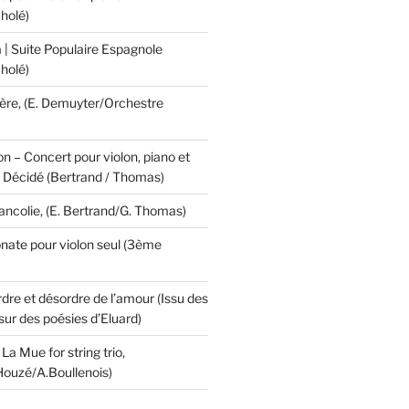
holé)
 | Suite Populaire Espagnole
holé)
ière, (E. Demuyter/Orchestre
 – Concert pour violon, piano et
I. Décidé (Bertrand / Thomas)
ancolie, (E. Bertrand/G. Thomas)
onate pour violon seul (3ème
dre et désordre de l’amour (Issu des
sur des poésies d’Eluard)
 La Mue for string trio,
Houzé/A.Boullenois)