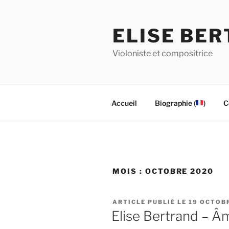
Aller
au
ELISE BE
contenu
principal
Violoniste et compositrice
Accueil
Biographie (
)
C
MOIS :
OCTOBRE 2020
PUBLIÉ
19 OCTOB
LE
Elise Bertrand – Âm