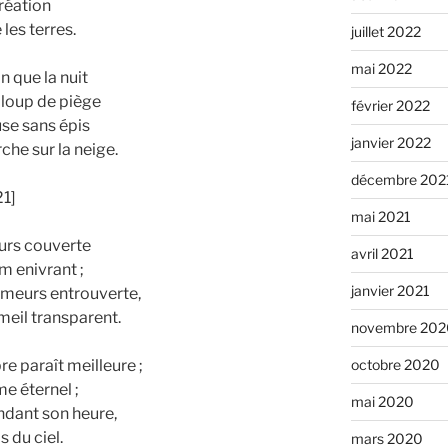
réation
les terres.
juillet 2022
mai 2022
in que la nuit
 loup de piège
février 2022
se sans épis
janvier 2022
che sur la neige.
décembre 202
21]
mai 2021
leurs couverte
avril 2021
m enivrant ;
janvier 2021
rumeurs entrouverte,
eil transparent.
novembre 202
octobre 2020
re paraît meilleure ;
e éternel ;
mai 2020
endant son heure,
s du ciel.
mars 2020