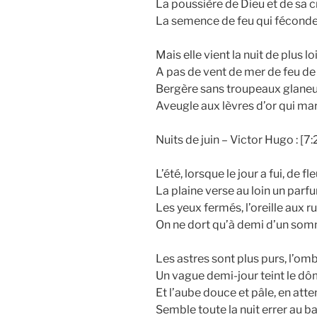
La poussière de Dieu et de sa c
La semence de feu qui féconde 
Mais elle vient la nuit de plus lo
A pas de vent de mer de feu de
Bergère sans troupeaux glaneu
Aveugle aux lèvres d’or qui mar
Nuits de juin – Victor Hugo : [7:
L’été, lorsque le jour a fui, de f
La plaine verse au loin un parfu
Les yeux fermés, l’oreille aux 
On ne dort qu’à demi d’un somm
Les astres sont plus purs, l’omb
Un vague demi-jour teint le dôm
Et l’aube douce et pâle, en att
Semble toute la nuit errer au ba