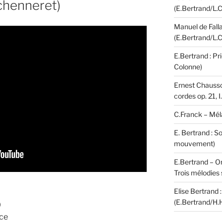
chenneret)
(E.Bertrand/L.C
Manuel de Falla
(E.Bertrand/L.C
E.Bertrand : Pr
Colonne)
Ernest Chausson
cordes op. 21, 
C.Franck – Mél
E. Bertrand : S
mouvement)
E.Bertrand – Or
Trois mélodies 
Elise Bertrand :
(E.Bertrand/H.
0
nce