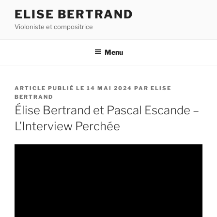
Aller
ELISE BERTRAND
au
Violoniste et compositrice
contenu
principal
Menu
PUBLIÉ
14 MAI 2024
PAR
ELISE
LE
BERTRAND
Élise Bertrand et Pascal Escande –
L’Interview Perchée