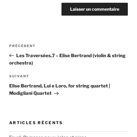
Navigation
Article
PRÉCÉDENT
de
précédent
Les Traversées.7 – Elise Bertrand (violin & string
l’article
orchestra)
Article
SUIVANT
suivant
Elise Bertrand, Lui e Loro, for string quartet |
Modigliani Quartet
ARTICLES RÉCENTS