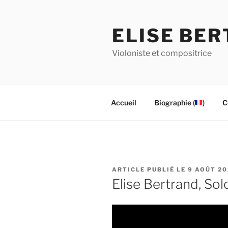
Aller
au
ELISE BE
contenu
principal
Violoniste et compositrice
Accueil
Biographie (
)
C
PUBLIÉ
9 AOÛT 20
LE
Elise Bertrand, Solo