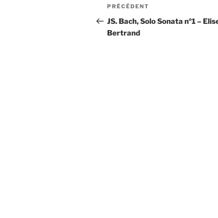
Navigation
Article
PRÉCÉDENT
de
précédent
JS. Bach, Solo Sonata nº1 – Elis
Bertrand
l’article