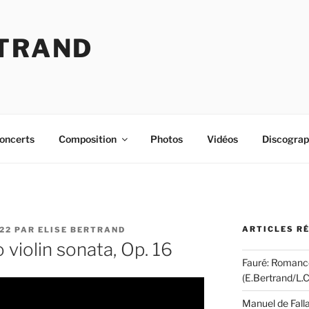
RTRAND
oncerts
Composition
Photos
Vidéos
Discograp
ARTICLES R
22
PAR
ELISE BERTRAND
 violin sonata, Op. 16
Fauré: Romance
(E.Bertrand/L.C
Manuel de Falla