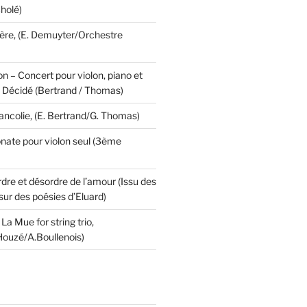
holé)
ière, (E. Demuyter/Orchestre
 – Concert pour violon, piano et
I. Décidé (Bertrand / Thomas)
ancolie, (E. Bertrand/G. Thomas)
onate pour violon seul (3ème
dre et désordre de l’amour (Issu des
sur des poésies d’Eluard)
 La Mue for string trio,
Houzé/A.Boullenois)