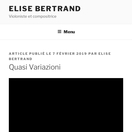
Aller
ELISE BERTRAND
au
Violoniste et compositrice
contenu
principal
Menu
PUBLIÉ
7 FÉVRIER 2019
PAR
ELISE
LE
BERTRAND
Quasi Variazioni