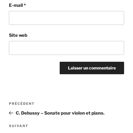
E-mail
*
Site web
Navigation
Article
PRÉCÉDENT
de
précédent
C. Debussy – Sonate pour violon et piano.
l’article
Article
SUIVANT